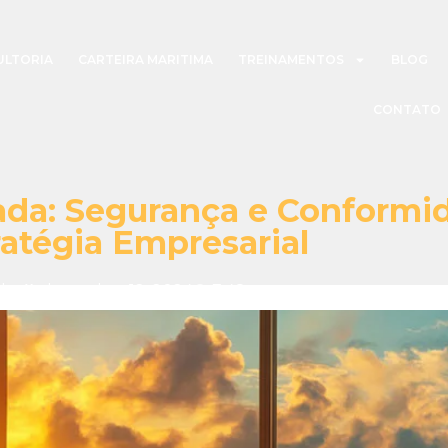
ULTORIA
CARTEIRA MARITIMA
TREINAMENTOS
BLOG
CONTATO
zada: Segurança e Conform
ratégia Empresarial
dm
dezembro 12, 2024
7:48 pm