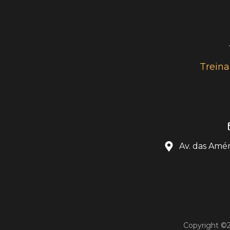
Trein
Av. das Améri
Copyright ©2